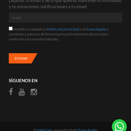
Déjanos tu email y de lo que quieres mantenerte informado
y te enviaremos notificaciones a tu email
Email
He
He leído y aceptado la
Política de privacidad
y las
bases legales
y
leído
consiento y autorizo de forma expresa el tratamiento de mis datos
y
conforme a la consulta realizada.
aceptado
la
Política
de
ENVIAR
privacidad
y
las
bases
SÍGUENOS EN
legales
y
consiento
y
autorizo
de
forma
expresa
el
tratamiento
©
IsMyGym
, un producto de
Zuinq Studio