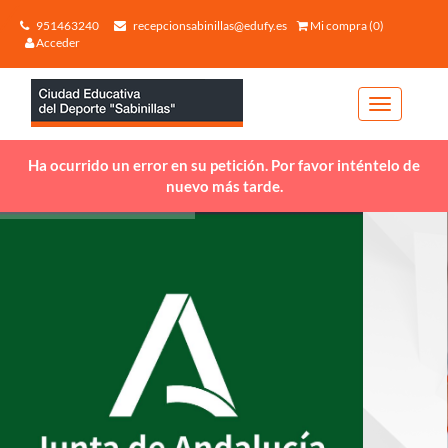
951463240
recepcionsabinillas@edufy.es
Mi compra (0)
Acceder
Toggle
navigation
Ha ocurrido un error en su petición. Por favor inténtelo de
nuevo más tarde.